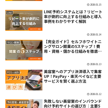
2026.01.15
LINE予約システムとは？リピート
LINE
率が劇的に向上する仕組みと導入
事例をわかりやすく解説
2026.01.14
【完全ガイド】セルフホワイトニ
サロン開業
ングサロン開業の5ステップ！費
用・資格・儲かる仕組みを徹底解
説
2026.01.13
美容室へのアプリ決済導入で集客
POS・会計
UP！PayPay・楽天ペイなど主要
サービスを賢く選ぶ方法
2026.01.12
失敗しない美容室のインバウンド
予約管理・顧客管理
向け予約サイトの選び方｜主要5