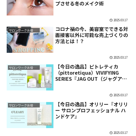
プさせる冬のメイク術
2025.03.17
コロナ禍の今、美容室でできる対
サロンワークお役立ち情報
面接客以外に可能な売上づくりの
方法とは！？
2025.03.17
【今日の逸品】ピトレティカ
サロンワークお役立ち情報
（pittoretiqua）VIVIFYING
SERIES『JAG OUT（ジャグアウ
ト）ナイトセラム／シールドケア
マスク』
2025.03.17
【今日の逸品】オリリー『オリリ
サロンワークお役立ち情報
ー サロンプロフェッショナル ハ
ンドケア』
2025.03.17