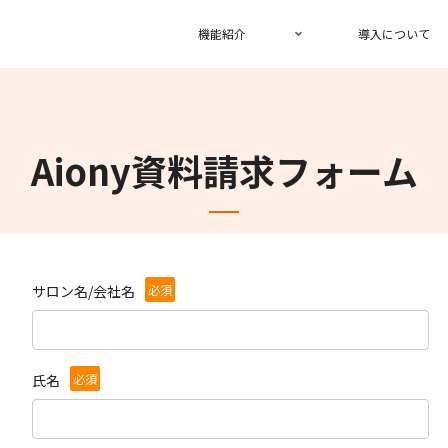
機能紹介
導入について
Aiony資料請求フォーム
必須
サロン名/会社名
必須
氏名