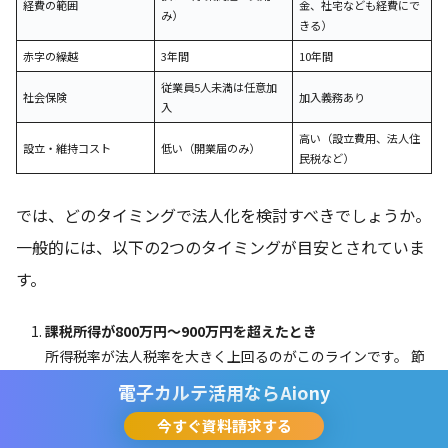
経費の範囲
金、社宅なども経費にで
み）
きる）
赤字の繰越
3年間
10年間
従業員5人未満は任意加
社会保険
加入義務あり
入
高い（設立費用、法人住
設立・維持コスト
低い（開業届のみ）
民税など）
では、どのタイミングで法人化を検討すべきでしょうか。
一般的には、以下の2つのタイミングが目安とされていま
す。
課税所得が800万円～900万円を超えたとき
所得税率が法人税率を大きく上回るのがこのラインです。 節
税メリットを具体的にシミュレーションし、法人化後の社会
電子カルテ活用なら
Aiony
保険料負担なども考慮して判断することが重要です。
今すぐ資料請求する
年間売上が1000万円を超えたとき