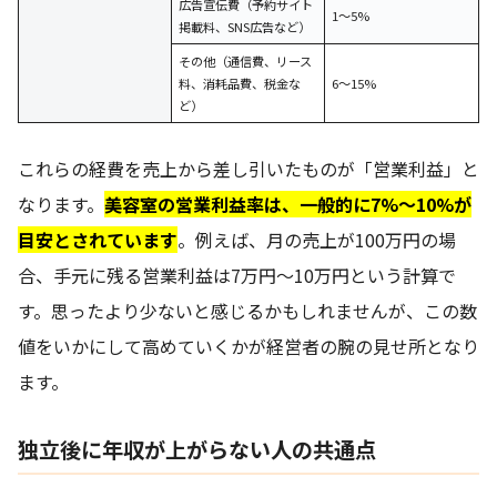
広告宣伝費（予約サイト
1～5%
掲載料、SNS広告など）
その他（通信費、リース
料、消耗品費、税金な
6～15%
ど）
これらの経費を売上から差し引いたものが「営業利益」と
なります。
美容室の営業利益率は、一般的に7%～10%が
目安とされています
。例えば、月の売上が100万円の場
合、手元に残る営業利益は7万円～10万円という計算で
す。思ったより少ないと感じるかもしれませんが、この数
値をいかにして高めていくかが経営者の腕の見せ所となり
ます。
独立後に年収が上がらない人の共通点