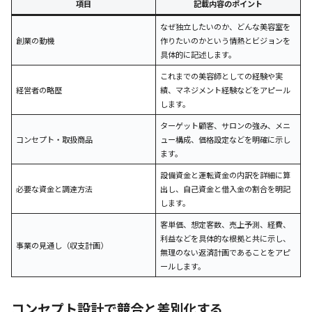
項目
記載内容のポイント
なぜ独立したいのか、どんな美容室を
創業の動機
作りたいのかという情熱とビジョンを
具体的に記述します。
これまでの美容師としての経験や実
経営者の略歴
績、マネジメント経験などをアピール
します。
ターゲット顧客、サロンの強み、メニ
コンセプト・取扱商品
ュー構成、価格設定などを明確に示し
ます。
設備資金と運転資金の内訳を詳細に算
必要な資金と調達方法
出し、自己資金と借入金の割合を明記
します。
客単価、想定客数、売上予測、経費、
利益などを具体的な根拠と共に示し、
事業の見通し（収支計画）
無理のない返済計画であることをアピ
ールします。
コンセプト設計で競合と差別化する