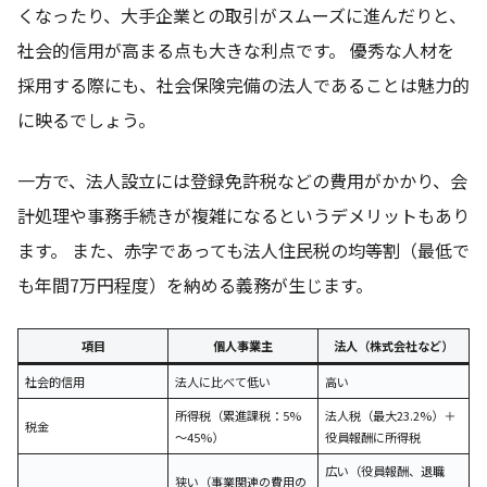
くなったり、大手企業との取引がスムーズに進んだりと、
社会的信用が高まる点も大きな利点です。 優秀な人材を
採用する際にも、社会保険完備の法人であることは魅力的
に映るでしょう。
一方で、法人設立には登録免許税などの費用がかかり、会
計処理や事務手続きが複雑になるというデメリットもあり
ます。 また、赤字であっても法人住民税の均等割（最低で
も年間7万円程度）を納める義務が生じます。
項目
個人事業主
法人（株式会社など）
社会的信用
法人に比べて低い
高い
所得税（累進課税：5%
法人税（最大23.2%）＋
税金
～45%）
役員報酬に所得税
広い（役員報酬、退職
狭い（事業関連の費用の