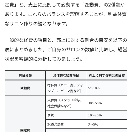
定費」と、売上に比例して変動する「変動費」の2種類が
あります。これらのバランスを理解することが、利益体質
なサロン作りの鍵となります。
一般的な経費の項目と、売上に対する割合の目安を以下の
表にまとめました。ご自身のサロンの数値と比較し、経営
状況を客観的に分析してみましょう。
費目分類
具体的な経費項目
売上に対する割合の目安
材料費（カラー剤、シャ
変動費
5～10%
ンプー、パーマ剤など）
人件費（スタッフ給与、
30～50%
社会保険料など）
家賃
10～20%
水道光熱費
3～5%
固定費