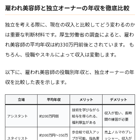
雇われ美容師と独立オーナーの年収を徹底比較
独立を考える際に、現在の収入と比較してどう変わるのか
は重要な判断材料です。厚生労働省の調査によると、雇わ
れ美容師の平均年収は約330万円前後とされています。 も
ちろん、役職やスキルによって収入は変動します。
以下に、雇われ美容師の役職別年収と、独立オーナーの年
収を比較した表を示します。
立場
平均年収
メリット
デメリット
技術を学びながら
収入が低い、長時
アシスタント
約200万円弱
給与を得られる、
間の練習が必要
福利厚生がある
歩合給で収入アッ
売上ノルマのプレ
約300万円～350万
スタイリスト
プが可能、指名客
ッシャー、収入が