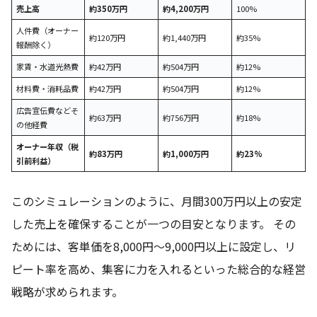
売上高
約350万円
約4,200万円
100%
人件費（オーナー
約120万円
約1,440万円
約35%
報酬除く）
家賃・水道光熱費
約42万円
約504万円
約12%
材料費・消耗品費
約42万円
約504万円
約12%
広告宣伝費などそ
約63万円
約756万円
約18%
の他経費
オーナー年収（税
約83万円
約1,000万円
約23%
引前利益）
このシミュレーションのように、月間300万円以上の安定
した売上を確保することが一つの目安となります。 その
ためには、客単価を8,000円〜9,000円以上に設定し、リ
ピート率を高め、集客に力を入れるといった総合的な経営
戦略が求められます。