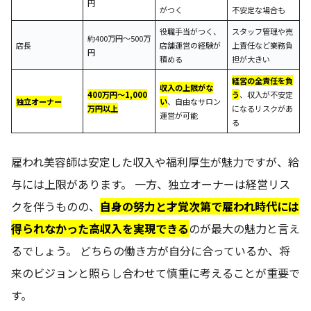
円
がつく
不安定な場合も
役職手当がつく、
スタッフ管理や売
約400万円～500万
店長
店舗運営の経験が
上責任など業務負
円
積める
担が大きい
経営の全責任を負
収入の上限がな
400万円～1,000
う
、収入が不安定
独立オーナー
い
、自由なサロン
万円以上
になるリスクがあ
運営が可能
る
雇われ美容師は安定した収入や福利厚生が魅力ですが、給
与には上限があります。 一方、独立オーナーは経営リス
クを伴うものの、
自身の努力と才覚次第で雇われ時代には
得られなかった高収入を実現できる
のが最大の魅力と言え
るでしょう。 どちらの働き方が自分に合っているか、将
来のビジョンと照らし合わせて慎重に考えることが重要で
す。