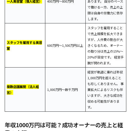
一人美容室（個人経営）
400万円～800万円
あります。 自分のペース
で働ける一方、売上の上
限は自身の労働力に依存
します。
スタッフを雇用すること
で売上規模を拡大できま
すが、人件費の割合が大
スタッフを雇用する美容
600万円～1,500万円以上
きくなるため、オーナー
室
の取り分は売上の15%〜
20%が目安です。 経営手
腕が問われます。
経営が軌道に乗れば年収
1,000万円を超えること
も珍しくありません。 事
複数店舗展開（法人経
1,000万円～数千万円
業拡大によるリスクも伴
営）
いますが、大きな成功を
収める可能性がありま
す。
年収1000万円は可能？成功オーナーの売上と経