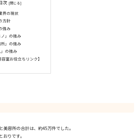
目次
業界の現状
の方針
の強み
モノ」の強み
場所」の強み
人」の強み
美容室お役立ちリンク】
と美容所の合計は、約45万件でした。
とおりです。