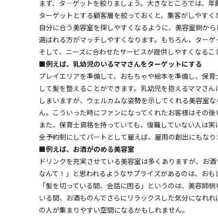
まず、タ―ゲットを絞りましょう。大きなところでは、年
ターゲットとする顧客層を絞っておくと、集客がしやすく
自分に合う美容室を探しやすくなるように、美容室側から
選ばれる方がマッチしやすくなります。もちろん、ターゲ
そして、ニーズに合わせたサービスが提供しやすくなるこ
■例えば、乳幼児のいるママさんをターゲットにする
プレイエリアを準備して、おもちゃや絵本を準備し、保育
して髪を整えることができます。乳幼児を抱えるママさん
しまいますが、ウェルカムな姿勢を示してくれる美容室な
ん。こういった時にファンになってくれたお客様はその後
また、保育士資格を持っていても、復職していない人は実
全予約制にしてパートとして雇えば、雇用の創出にもなり
■例えば、お酒がのめる美容室
ドリンクを充実させている美容室は多くありますが、お酒
なんて！」と思われるようなサプライズがあるのは、おも
「髪を切っている間、会話に困る」というのは、美容師側
いる間、お酒ものんでさらにリラックスした気分になれれ
の人が集まりやすい空間になるかもしれません。