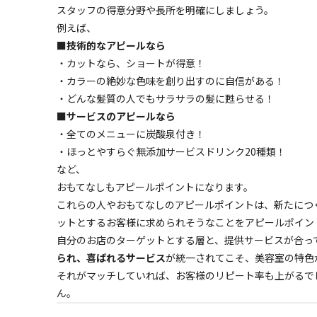
スタッフの得意分野や長所を明確にしましょう。
例えば、
■技術的なアピールなら
・カットなら、ショートが得意！
・カラーの絶妙な色味を創り出すのに自信がある！
・どんな髪質の人でもサラサラの髪に甦らせる！
■サービスのアピールなら
・全てのメニューに炭酸泉付き！
・ほっとやすらぐ無添加サービスドリンク20種類！
など、
おもてなしもアピールポイントになります。
これらの人やおもてなしのアピールポイントは、新たにつ
ットとするお客様に求められそうなことをアピールポイン
自分のお店のターゲットとする層と、提供サービスが合っ
られ、喜ばれるサービス
が統一されてこそ、美容室の特色
それがマッチしていれば、お客様のリピート率も上がるで
ん。