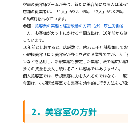
空前の美容師ブームが去り、新たに美容師になる人は減っ
店舗の従業者は、「1人」が32．4％。「2人」が28.2％。
の約8割を占めています。
参照：
美容業の実態と経営改善の方策（抄） 厚生労働省
一方、お客様がカットにかける年間支出は、10年前から
っています。
10年前と比較すると、店舗数は、約2万5千店舗増加して
小規模美容サロン美容室が多くを占める業界ですが、大手
ンなどを活用し、新規集客も安定した集客手法で幅広い客
多くの資金を投入し続けることは容易ではありません。
個人美容室では、新規集客に力を入れるのではなく、一度
今回は、小規模美容室でも集客を効率的に行う方法をご紹
2．美容室の方針