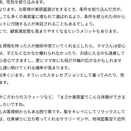
齢、性別を絞り込みます。
なります。お客様が美容室選びをするとき、条件を絞り込んだ方が、
しても多くの美容室に埋もれて選ばれるより、条件を絞られた中から
ットに付随する人が来店されることもあるでしょう。
とで、顧客満足度も高まりやすくなるというメリットもあります。
士資格を持った人が施術中見ていてくれるとしたら、ママさんは安心
は、子どもとなかなか離れられなかったり、お店に入るのも遠慮して
ら安心できますし、更にママ友にも紹介の輪が広がるかもしれませ
も通い続けてくれる確率が高まります。
は多くいます。そういった人をレセプションとして雇ってみたり、完
ます。
やこだわりのスウィーツなど、「まさか美容室でこんな体験ができる
しろいですね。
もお客様側からもある困り事です。髪をキレイにしてリラックスして
ば、仕事帰りに立ち寄ってくれるサラリーマンや、地域密着型で近所