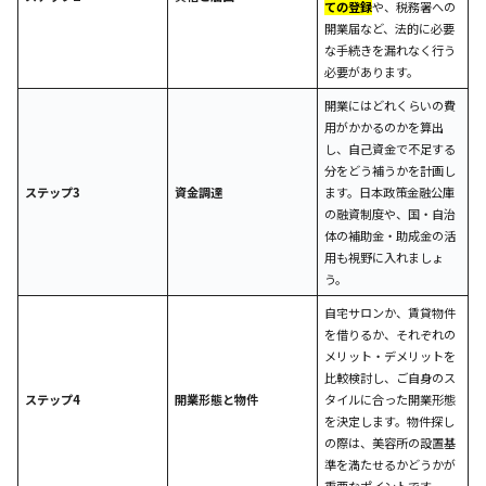
ての登録
や、税務署への
開業届など、法的に必要
な手続きを漏れなく行う
必要があります。
開業にはどれくらいの費
用がかかるのかを算出
し、自己資金で不足する
分をどう補うかを計画し
ステップ3
資金調達
ます。日本政策金融公庫
の融資制度や、国・自治
体の補助金・助成金の活
用も視野に入れましょ
う。
自宅サロンか、賃貸物件
を借りるか、それぞれの
メリット・デメリットを
比較検討し、ご自身のス
ステップ4
開業形態と物件
タイルに合った開業形態
を決定します。物件探し
の際は、美容所の設置基
準を満たせるかどうかが