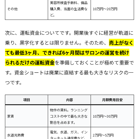
美容所検査手数料、備品
その他
購入費、当面の生活費な
10万円～20万円
ど。
次に、運転資金についてです。開業後すぐに経営が軌道に
乗り、黒字化するとは限りません。そのため、
売上がなく
ても最低3ヶ月、できれば6ヶ月間はサロンの運営を続け
られるだけの運転資金
を準備しておくことが極めて重要で
す。資金ショートは廃業に直結する最も大きなリスクの一
つです。
項目
内容
月額費用目安
物件の賃料。ランニング
家賃
コストの中で最も大きな
10万円～30万円
割合を占めます。
電気、水道、ガス、イン
水道光熱費
2万円～5万円
ターネット通信費など。