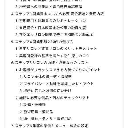
税務署への開業届と青色申告承認申請
ステップ3 開業資金はいくら必要 資金調達と費用内訳
初期費用と運転資金のシミュレーション
自己資金と日本政策金融公庫の融資制度
マツエクサロン開業で使える補助金と助成金
ステップ4 開業形態と物件の選び方
自宅サロンと賃貸サロンのメリットデメリット
美容所登録の基準を満たす物件探しのコツ
ステップ5 サロンの内装と必要なものリスト
お客様がリラックスできる内装づくりのポイント
サロン全体の統一感と清潔感
プライバシーと動線を考慮したレイアウト
場所に応じた照明の使い分け
施術に必要な備品と商材のチェックリスト
設備・什器類
施術用具・消耗品
衛生管理・タオル・事務用品
ステップ6 集客の準備とメニュー料金の設定