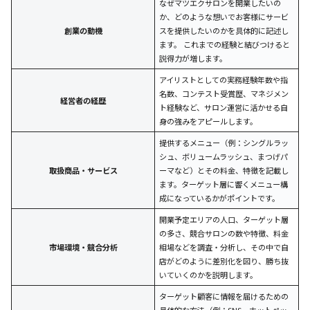
なぜマツエクサロンを開業したいの
か、どのような想いでお客様にサービ
創業の動機
スを提供したいのかを具体的に記述し
ます。 これまでの経験と結びつけると
説得力が増します。
アイリストとしての実務経験年数や指
名数、コンテスト受賞歴、マネジメン
経営者の経歴
ト経験など、サロン運営に活かせる自
身の強みをアピールします。
提供するメニュー（例：シングルラッ
シュ、ボリュームラッシュ、まつげパ
取扱商品・サービス
ーマなど）とその料金、特徴を記載し
ます。ターゲット層に響くメニュー構
成になっているかがポイントです。
開業予定エリアの人口、ターゲット層
の多さ、競合サロンの数や特徴、料金
市場環境・競合分析
相場などを調査・分析し、その中で自
店がどのように差別化を図り、勝ち抜
いていくのかを説明します。
ターゲット顧客に情報を届けるための
具体的な方法（例：SNS、ホットペッ