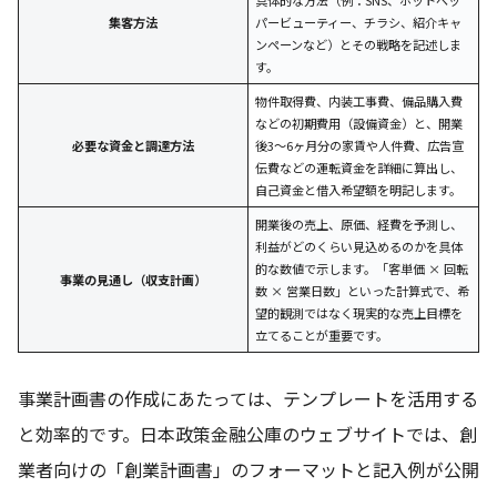
集客方法
パービューティー、チラシ、紹介キャ
ンペーンなど）とその戦略を記述しま
す。
物件取得費、内装工事費、備品購入費
などの初期費用（設備資金）と、開業
必要な資金と調達方法
後3〜6ヶ月分の家賃や人件費、広告宣
伝費などの運転資金を詳細に算出し、
自己資金と借入希望額を明記します。
開業後の売上、原価、経費を予測し、
利益がどのくらい見込めるのかを具体
的な数値で示します。「客単価 × 回転
事業の見通し（収支計画）
数 × 営業日数」といった計算式で、希
望的観測ではなく現実的な売上目標を
立てることが重要です。
事業計画書の作成にあたっては、テンプレートを活用する
と効率的です。日本政策金融公庫のウェブサイトでは、創
業者向けの「創業計画書」のフォーマットと記入例が公開