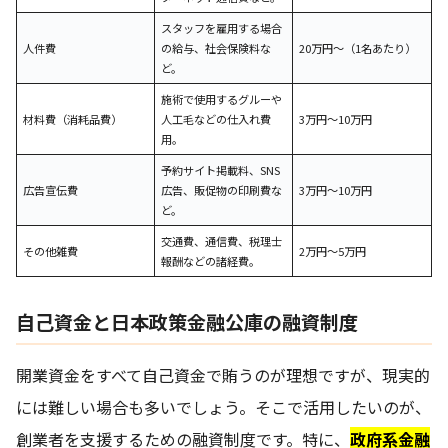
スタッフを雇用する場合
人件費
の給与、社会保険料な
20万円～（1名あたり）
ど。
施術で使用するグルーや
材料費（消耗品費）
人工毛などの仕入れ費
3万円～10万円
用。
予約サイト掲載料、SNS
広告宣伝費
広告、販促物の印刷費な
3万円～10万円
ど。
交通費、通信費、税理士
その他雑費
2万円～5万円
報酬などの諸経費。
自己資金と日本政策金融公庫の融資制度
開業資金をすべて自己資金で賄うのが理想ですが、現実的
には難しい場合も多いでしょう。そこで活用したいのが、
創業者を支援するための融資制度です。特に、
政府系金融