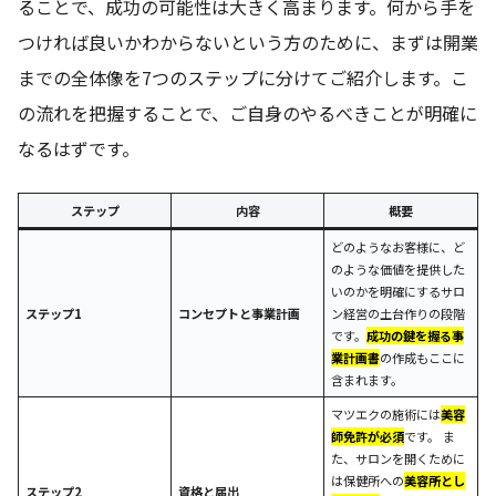
ることで、成功の可能性は大きく高まります。何から手を
つければ良いかわからないという方のために、まずは開業
までの全体像を7つのステップに分けてご紹介します。こ
の流れを把握することで、ご自身のやるべきことが明確に
なるはずです。
ステップ
内容
概要
どのようなお客様に、ど
のような価値を提供した
いのかを明確にするサロ
ステップ1
コンセプトと事業計画
ン経営の土台作りの段階
です。
成功の鍵を握る事
業計画書
の作成もここに
含まれます。
マツエクの施術には
美容
師免許が必須
です。 ま
た、サロンを開くために
は保健所への
美容所とし
ステップ2
資格と届出