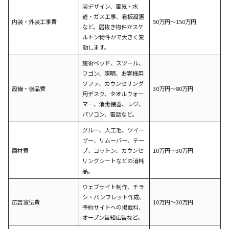
装デザイン、電気・水
道・ガス工事、看板設置
内装・外装工事費
50万円～150万円
など。居抜き物件かスケ
ルトン物件かで大きく変
動します。
施術ベッド、スツール、
ワゴン、照明、お客様用
ソファ、カウンセリング
設備・備品費
30万円～80万円
用デスク、タオルウォー
マー、消毒機器、レジ、
パソコン、電話など。
グルー、人工毛、ツイー
ザー、リムーバー、テー
商材費
プ、コットン、カウンセ
10万円～30万円
リングシートなどの消耗
品。
ウェブサイト制作、チラ
シ・パンフレット作成、
広告宣伝費
10万円～30万円
予約サイトへの掲載料、
オープン告知広告など。