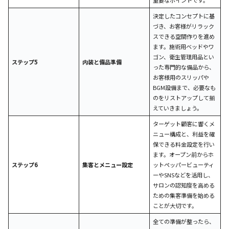
重要なポイントです。
決定したコンセプトに基
づき、お客様がリラック
スできる空間作りを進め
ます。施術用ベッドやワ
ゴン、衛生管理用品とい
ステップ5
内装と備品準備
った専門的な備品から、
お客様用のスリッパや
BGM設備まで、必要なも
のをリストアップして揃
えていきましょう。
ターゲット顧客に響くメ
ニュー構成と、利益を確
保できる料金設定を行い
ます。オープン前からホ
ステップ6
集客とメニュー設定
ットペッパービューティ
ーやSNSなどを活用し、
サロンの認知度を高める
ための集客準備を始める
ことが大切です。
全ての準備が整ったら、