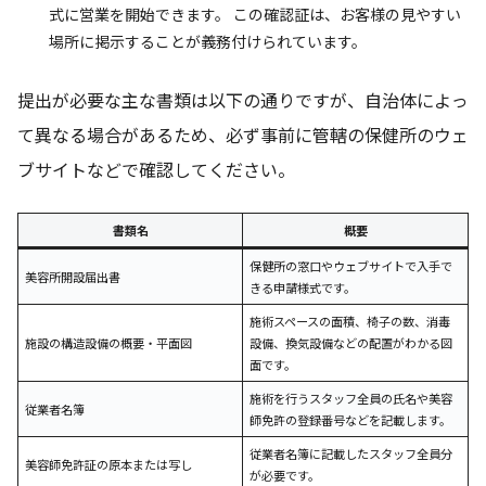
式に営業を開始できます。 この確認証は、お客様の見やすい
場所に掲示することが義務付けられています。
提出が必要な主な書類は以下の通りですが、自治体によっ
て異なる場合があるため、必ず事前に管轄の保健所のウェ
ブサイトなどで確認してください。
書類名
概要
保健所の窓口やウェブサイトで入手で
美容所開設届出書
きる申請様式です。
施術スペースの面積、椅子の数、消毒
施設の構造設備の概要・平面図
設備、換気設備などの配置がわかる図
面です。
施術を行うスタッフ全員の氏名や美容
従業者名簿
師免許の登録番号などを記載します。
従業者名簿に記載したスタッフ全員分
美容師免許証の原本または写し
が必要です。