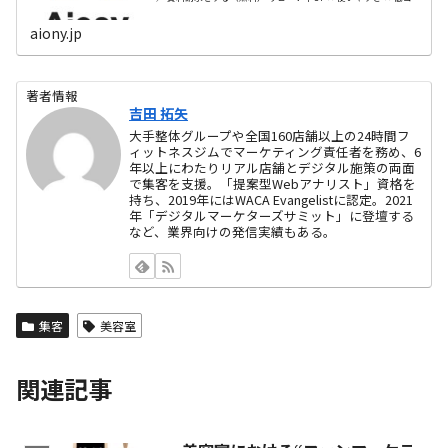
ト 新しい“美容室のための” ...
aiony.jp
著者情報
吉田 拓矢
大手整体グループや全国160店舗以上の24時間フ
ィットネスジムでマーケティング責任者を務め、6
年以上にわたりリアル店舗とデジタル施策の両面
で集客を支援。「提案型Webアナリスト」資格を
持ち、2019年にはWACA Evangelistに認定。2021
年「デジタルマーケターズサミット」に登壇する
など、業界向けの発信実績もある。
集客
美容室
関連記事