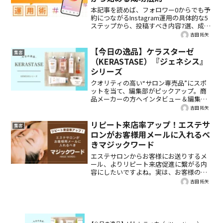
本記事を読めば、フォロワー0からでも予
約につながるInstagram運用の具体的な5
ステップから、投稿すべき内容7選、成功
サロンの共通点まで、明日から実践でき
吉田 拓矢
るノウハウが全てわかります。
【今日の逸品】ケラスターゼ
集客
（KERASTASE）『ジェネシス』
シリーズ
クオリティの高い“サロン専売品”にスポ
ットを当て、編集部がピックアップ。商
品メーカーの方へインタビュー＆編集部
のお試しレビュー付きで、詳しくご紹
吉田 拓矢
介。今回は、ケラスターゼ
（KERASTASE）『ジェネシス』シリーズ
リピート来店率アップ！エステサ
集客
です。
ロンがお客様用メールに入れるべ
きマジックワード
エステサロンからお客様にお送りするメ
ール、よりリピート来店促進に繋がる内
容にしたいですよね。実は、お客様の心
を掴む「マジックワード」が存在するの
吉田 拓矢
はご存じですか？今回はそんな「マジッ
クワード」をメール実例と共にご紹介し
ます。