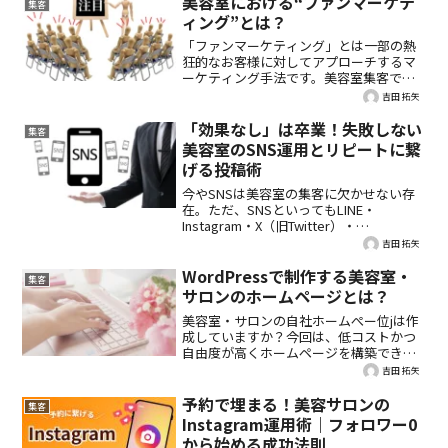
美容室における“ファンマーケテ
集客
ィング”とは？
「ファンマーケティング」とは一部の熱
狂的なお客様に対してアプローチするマ
ーケティング手法です。美容室集客でも
この手法は応用して実行することができ
吉田 拓矢
ます。今回は、ターゲットを絞ったアプ
ローチを行う「ファンマーケティング」
「効果なし」は卒業！失敗しない
集客
について掘り下げていきます。
美容室のSNS運用とリピートに繋
げる投稿術
今やSNSは美容室の集客に欠かせない存
在。ただ、SNSといってもLINE・
Instagram・X（旧Twitter）・
Facebook・Tiktokなど様々です。その中
吉田 拓矢
でも美容室が運用すべきSNSとその運用
方法はどのようなものなのでしょうか。
WordPressで制作する美容室・
集客
ひも解いて解説していきます。
サロンのホームページとは？
美容室・サロンの自社ホームぺー位jは作
成していますか？今回は、低コストかつ
自由度が高くホームページを構築できる
WordPressをご紹介。
吉田 拓矢
予約で埋まる！美容サロンの
集客
Instagram運用術｜フォロワー0
から始める成功法則