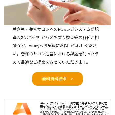
美容室・美容サロンへのPOSレジシステム新規
導入および他社からのお乗り換え等の各種ご相
談など、Aionyへお気軽にお問い合わせくださ
い。皆様のサロン運営における課題を伺ったう
えで最適なご提案をさせていただきます。
無料資料請求 >
Aiony（アイオニー）｜美容室の電子カルテと予約管
理を低コストで全部搭載したオールインワンシステム
リピート率UP ✕ 使いやすさ ✕ 低コスト 新しい“美容室のための”
電子カルテが誕生！ ＼ 月額5,000円からサロン業務が劇的改善！
／ 資料請求をする（無料） リピート率UP ✕ 使いやすさ ✕ 低コス