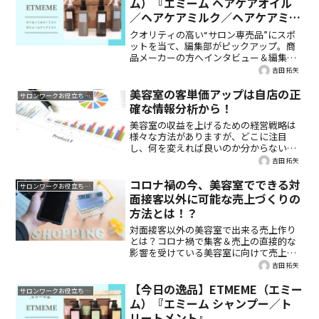
ム）『エミーム ヘアケアオイル
／ヘアケアミルク／ヘアケアミス
ト／ボリュームアップミスト』
クオリティの高い“サロン専売品”にスポ
ットを当て、編集部がピックアップ。商
品メーカーの方へインタビュー＆編集部
のお試しレビュー付きで、詳しくご紹
吉田 拓矢
介。今回は、ETMEME（エミーム）『エミ
ーム ヘアケアオイル／ヘアケアミルク／
美容室の客単価アップは自店の正
サロンワークお役立ち情報
ヘアケアミスト／ボリュームアップミス
確な情報分析から！
ト』です。
美容室の収益を上げるための経営戦略は
様々な方法がありますが、どこに注目
し、何を変えれば良いのか分からないと
いう方に向けて、今回は美容室の売上情
吉田 拓矢
報を分析することで客単価アップに導く
方法をご紹介します。
コロナ禍の今、美容室でできる対
サロンワークお役立ち情報
面接客以外に可能な売上づくりの
方法とは！？
対面接客以外の美容室で出来る売上作り
とは？コロナ禍で集客＆売上の直接的な
影響を受けている美容室に向けて売上作
りをサポートするEC機能付きPOSレジ活
吉田 拓矢
用方法をご紹介します。
【今日の逸品】ETMEME（エミー
サロンワークお役立ち情報
ム）『エミーム シャンプー／ト
リートメント』