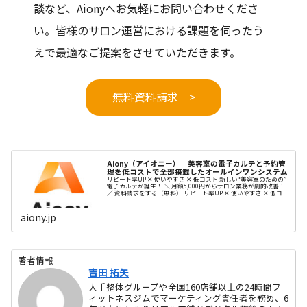
談など、Aionyへお気軽にお問い合わせくださ
い。皆様のサロン運営における課題を伺ったう
えで最適なご提案をさせていただきます。
無料資料請求 >
Aiony（アイオニー）｜美容室の電子カルテと予約管
理を低コストで全部搭載したオールインワンシステム
リピート率UP ✕ 使いやすさ ✕ 低コスト 新しい“美容室のための”
電子カルテが誕生！ ＼ 月額5,000円からサロン業務が劇的改善！
／ 資料請求をする（無料） リピート率UP ✕ 使いやすさ ✕ 低コス
ト 新しい“美容室のための” ...
aiony.jp
著者情報
吉田 拓矢
大手整体グループや全国160店舗以上の24時間フ
ィットネスジムでマーケティング責任者を務め、6