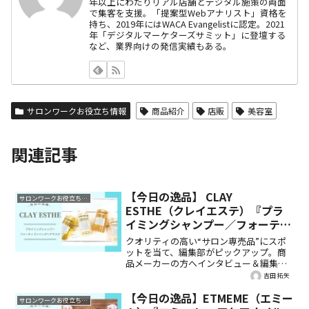
年以上にわたりリアル店舗とデジタル施策の両面
で集客を支援。「提案型Webアナリスト」資格を
持ち、2019年にはWACA Evangelistに認定。2021
年「デジタルマーケターズサミット」に登壇する
など、業界向けの発信実績もある。
サロンワークお役立ち情報
商品紹介
店販
美容室
関連記事
【今日の逸品】 CLAY
サロンワークお役立ち情報
ESTHE（クレイエステ）『プラ
イミングシャンプー／フォーティ
ファイングヘアマスク』
クオリティの高い“サロン専売品”にスポ
ットを当て、編集部がピックアップ。商
品メーカーの方へインタビュー＆編集部
のお試しレビュー付きで、詳しくご紹
吉田 拓矢
介。今回は、 CLAY ESTHE（クレイエス
テ）『プライミングシャンプー／フォー
【今日の逸品】ETMEME（エミー
サロンワークお役立ち情報
ティファイングヘアマスク』です。