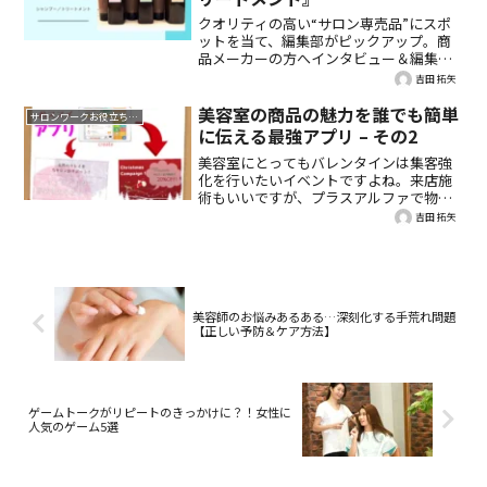
クオリティの高い“サロン専売品”にスポ
ットを当て、編集部がピックアップ。商
品メーカーの方へインタビュー＆編集部
のお試しレビュー付きで、詳しくご紹
吉田 拓矢
介。今回は、ETMEME（エミーム）『エミ
ーム シャンプー／トリートメント』で
美容室の商品の魅力を誰でも簡単
サロンワークお役立ち情報
す。
に伝える最強アプリ – その2
美容室にとってもバレンタインは集客強
化を行いたいイベントですよね。来店施
術もいいですが、プラスアルファで物販
強化をするにはどうすればいいでしょう
吉田 拓矢
か？今回は美容室でのキャンペーン販促
ツール作成で使える最強アプリをご紹介
します。
美容師のお悩みあるある…深刻化する手荒れ問題
【正しい予防＆ケア方法】
ゲームトークがリピートのきっかけに？！女性に
人気のゲーム5選