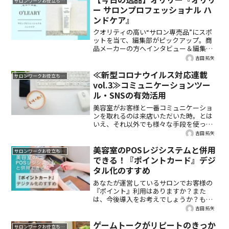
サロンワークお役立ち情報
めに意識して摂りたい食べ物をご紹介し
ー サロンプロフェッショナル ハ
ます。
ンドケア』
クオリティの高い“サロン専売品”にスポ
ットを当て、編集部がピックアップ。商
品メーカーの方へインタビュー＆編集部
のお試しレビュー付きで、詳しくご紹
吉田 拓矢
介。今回は、オリリー『オリリー サロン
プロフェッショナル ハンドケア』です。
≪新型コロナウイルス対応連載
サロンワークお役立ち情報
vol.3≫コミュニケーションツー
ル・SNSの有効活用
美容室がお客様と一番コミュニケーショ
ンを取れるのは来店いただいた時。とは
いえ、それ以外でも様々な手段を使って
コミュニケーションをとる機会はたくさ
吉田 拓矢
んあります。今回は、お客様とのコミュ
ニケーション機会を増やすシステムや、
美容室のPOSレジシステムと併用
サロンワークお役立ち情報
SNSなどを活用した情報発信について考
できる！『ポイントカード』デジ
えます。
タル化のすすめ
あなたが運営しているサロンでお客様の
『ポイント』利用はありますか？また
は、今後導入をお考えでしょうか？もし
これから導入するのであれば、お客様に
吉田 拓矢
も美容室にもメリットを生む『ポイント
カードシステム』を、せっかくならお店
ゲームトークがリピートのきっか
サロンワークお役立ち情報