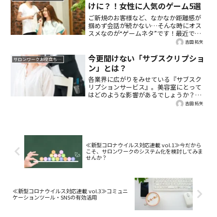
独自でつくってみてはいかがでしょう
けに？！女性に人気のゲーム5選
か？今回は、IT初心者でも簡単且つコス
ご新規のお客様など、なかなか距離感が
トをかけず、今お使いのPOSレジと一緒
掴めず会話が続かない…そんな時にオス
に利用・運用できるポイントアプリやシ
スメなのが“ゲームネタ”です！最近で
ステムをご紹介します。
は、様々な世界感のゲームが増えの人気
吉田 拓矢
は若い女性を中心に広がっています。今
回は女性に人気のゲーム5選をご紹介しま
今更聞けない「サブスクリプショ
サロンワークお役立ち情報
す。
ン」とは？
各業界に広がりをみせている『サブスク
リプションサービス』。美容室にとって
はどのような影響があるでしょうか？実
は美容室でも、集客アップや売上アップ
吉田 拓矢
の新たな戦略として導入店が増えていま
す。今回は、美容室で導入するサブスク
リプションについてご紹介します。
≪新型コロナウイルス対応連載 vol.1≫今だから
こそ、サロンワークのシステム化を検討してみま
せんか？
≪新型コロナウイルス対応連載 vol.3≫コミュニ
ケーションツール・SNSの有効活用