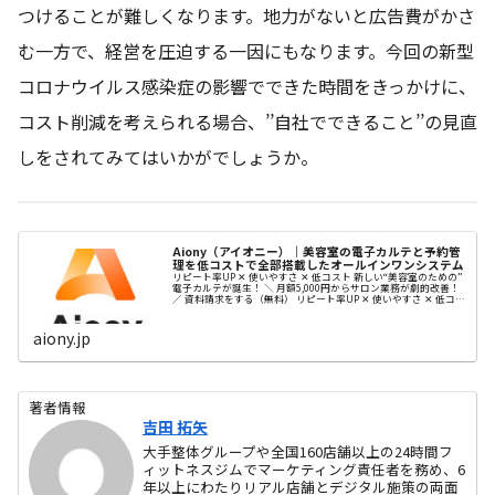
つけることが難しくなります。地力がないと広告費がかさ
む一方で、経営を圧迫する一因にもなります。今回の新型
コロナウイルス感染症の影響でできた時間をきっかけに、
コスト削減を考えられる場合、’’自社でできること’’の見直
しをされてみてはいかがでしょうか。
Aiony（アイオニー）｜美容室の電子カルテと予約管
理を低コストで全部搭載したオールインワンシステム
リピート率UP ✕ 使いやすさ ✕ 低コスト 新しい“美容室のための”
電子カルテが誕生！ ＼ 月額5,000円からサロン業務が劇的改善！
／ 資料請求をする（無料） リピート率UP ✕ 使いやすさ ✕ 低コス
ト 新しい“美容室のための” ...
aiony.jp
著者情報
吉田 拓矢
大手整体グループや全国160店舗以上の24時間フ
ィットネスジムでマーケティング責任者を務め、6
年以上にわたりリアル店舗とデジタル施策の両面