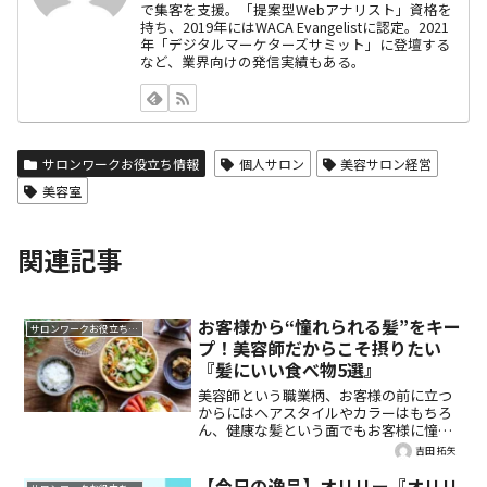
で集客を支援。「提案型Webアナリスト」資格を
持ち、2019年にはWACA Evangelistに認定。2021
年「デジタルマーケターズサミット」に登壇する
など、業界向けの発信実績もある。
サロンワークお役立ち情報
個人サロン
美容サロン経営
美容室
関連記事
お客様から“憧れられる髪”をキー
サロンワークお役立ち情報
プ！美容師だからこそ摂りたい
『髪にいい食べ物5選』
美容師という職業柄、お客様の前に立つ
からにはヘアスタイルやカラーはもちろ
ん、健康な髪という面でもお客様に憧れ
られる髪でいたいものですよね。そこで
吉田 拓矢
「健康な髪を保つために食生活から見直
してみよう！」ということで、美髪のた
【今日の逸品】オリリー『オリリ