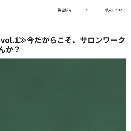
機能紹介
導入について
vol.1≫今だからこそ、サロンワーク
んか？