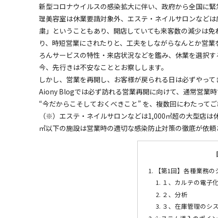
新型コロナウイルスの感染拡大に伴い、政府から全国に緊
理美容室は休業要請対象外、エステ・ネイルサロンなどは
粛」ということもあり、開店していても来客数の減少は免
り、時短営業にされたりと、工夫をしながらなんとか営業
ろんサービスの特性・来店状況などを鑑み、休業を選択す
今、先行きは不安なこととお察しします。
しかし、営業を再開し、お客様が戻られる日は必ずやって
Aiony Blogでは必ず訪れる営業再開に向けて、通常営
“今だからこそしておくべきこと” を、複数回にわたって
（※）エステ・ネイルサロンなどは1,000㎡超の大型店は休
㎡以下の施設は営業時の適切な感染防止対策の徹底が依頼
【第1回】各種業務の
１、カルテの電子
２、分析
３、在庫管理のシ