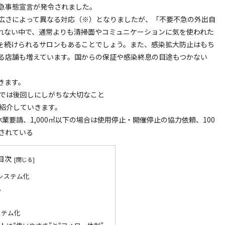
急事態宣言が発令されました。
広さによって異なる対応（※）となりましたが、「不要不急の外出自
れない中で、通常よりも清掃面やコミュニケーションに気を使われた
を続けられるサロンもあることでしょう。また、感染拡大防止はもち
る店舗も増えています。国からの保証や感染終息の目途もつかない
きます。
業時では後回しにしがちな大切なこと
ご紹介していきます。
業要請、1,000㎡以下の場合は使用停止・開催停止の協力依頼、100
されている
目次
システム化
化
ステム化