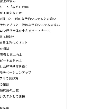
営上の悩み
り」と「攻め」のDX
が不可欠なのか
る理由と一般的な予約システムとの違い
予約アプリと一般的な予約システムの違い
ロン経営全体を支えるパートナーへ
える機能性
る具体的なメリット
を削減
客獲得と売上向上
ピート率を向上
した経営基盤を築く
モチベーションアップ
プリの選び方
の確認
額費用の比較
計システムとの連携
報保護