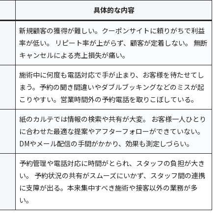
具体的な内容
新規顧客の獲得が難しい。クーポンサイトに頼りがちで利益
率が低い。 リピート率が上がらず、顧客が定着しない。 無断
キャンセルによる売上損失が痛い。
施術中に何度も電話対応で手が止まり、お客様を待たせてし
まう。予約の聞き間違いやダブルブッキングなどのミスが起
こりやすい。営業時間外の予約電話を取りこぼしている。
紙のカルテでは情報の検索や共有が大変。 お客様一人ひとり
に合わせた最適な提案やアフターフォローができていない。
DMやメール配信の手間がかかり、効果も測定しづらい。
予約管理や電話対応に時間がとられ、スタッフの負担が大き
い。 予約状況の共有がスムーズにいかず、スタッフ間の連携
に支障が出る。本来集中すべき施術や接客以外の業務が多
い。