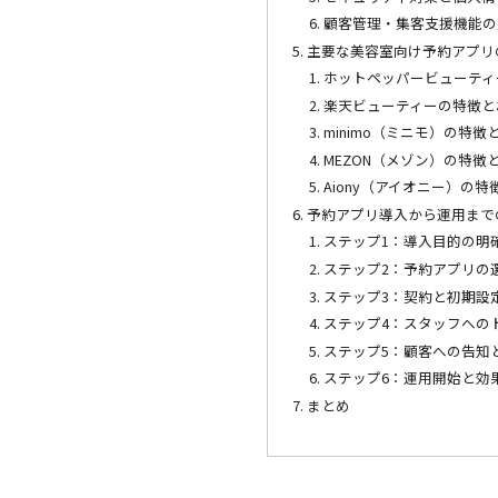
顧客管理・集客支援機能の
主要な美容室向け予約アプリ
ホットペッパービューティ
楽天ビューティーの特徴と
minimo（ミニモ）の特
MEZON（メゾン）の特徴
Aiony（アイオニー）の
予約アプリ導入から運用まで
ステップ1：導入目的の明
ステップ2：予約アプリの
ステップ3：契約と初期設
ステップ4：スタッフへの
ステップ5：顧客への告知
ステップ6：運用開始と効
まとめ