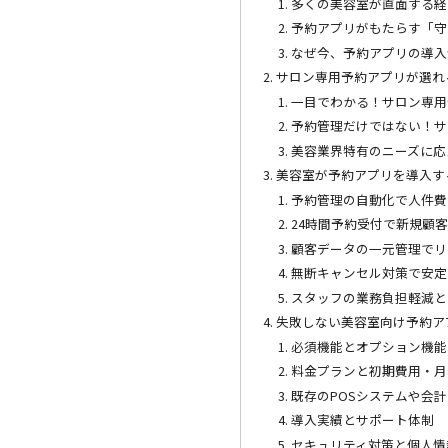
多くの美容室が直面する経
予約アプリがもたらす「守
なぜ今、予約アプリの導入
サロン専用予約アプリが選れ
一目でわかる！サロン専用
予約管理だけではない！サ
美容業界特有のニーズに応
美容室が予約アプリを導入す
予約管理の自動化で人件費
24時間予約受付で新規顧
顧客データの一元管理でリ
無断キャンセル対策で安定
スタッフの業務負担軽減と
失敗しない美容室向け予約ア
必須機能とオプション機能
料金プランと初期費用・月
既存のPOSシステムや会
導入実績とサポート体制
セキュリティ対策と個人情