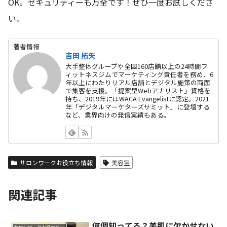
OK。セキュリティーも万全です！ぜひ一度お試しくださ
い。
著者情報
吉田 拓矢
大手整体グループや全国160店舗以上の24時間フ
ィットネスジムでマーケティング責任者を務め、6
年以上にわたりリアル店舗とデジタル施策の両面
で集客を支援。「提案型Webアナリスト」資格を
持ち、2019年にはWACA Evangelistに認定。2021
年「デジタルマーケターズサミット」に登壇する
など、業界向けの発信実績もある。
サロンワークお役立ち情報
美容室
関連記事
何個知ってる？美肌に欠かせない