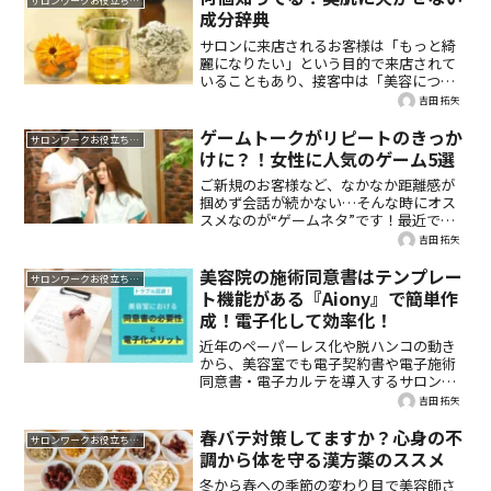
サロンワークお役立ち情報
成分辞典
サロンに来店されるお客様は「もっと綺
麗になりたい」という目的で来店されて
いることもあり、接客中は「美容につい
ての話」を自然とされていることも多い
吉田 拓矢
のではないでしょうか。そこで、今回は
美肌をつくるのに欠かせない成分をピッ
ゲームトークがリピートのきっか
サロンワークお役立ち情報
クアップ。具体的にどんな効果を与える
けに？！女性に人気のゲーム5選
のかをまとめました！
ご新規のお客様など、なかなか距離感が
掴めず会話が続かない…そんな時にオス
スメなのが“ゲームネタ”です！最近で
は、様々な世界感のゲームが増えの人気
吉田 拓矢
は若い女性を中心に広がっています。今
回は女性に人気のゲーム5選をご紹介しま
美容院の施術同意書はテンプレー
サロンワークお役立ち情報
す。
ト機能がある『Aiony』で簡単作
成！電子化して効率化！
近年のペーパーレス化や脱ハンコの動き
から、美容室でも電子契約書や電子施術
同意書・電子カルテを導入するサロンが
増えています。今回は、美容室で準備し
吉田 拓矢
ておくと良い同意書の内容と、書面を電
子化するメリットについて詳しくご紹介
春バテ対策してますか？心身の不
サロンワークお役立ち情報
します。美容院に施術同意...
調から体を守る漢方薬のススメ
冬から春への季節の変わり目で美容師さ