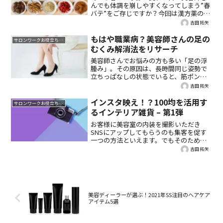
んでも体調を崩しやすくなってしまう”春
バテ”をご存じですか？今回は漢方薬の処
方・提供をはじめ、鍼灸治療やパーソナ
吉田 拓矢
ルストレッチの指導などで女性の美と健
康をささえる東洋医学サロンの方に“春バ
もはや職業病？美容師さんの足の
サロンワークお役立ち情報
テ”が起きる原因や対処法をお伺いしまし
むくみ解消法をリサーチ
た。
美容師さんでお悩みの方も多い「足の浮
腫み」。その原因は、長時間同じ姿勢で
立ちっぱなしの状態でいると、筋ポンプ
作用の働きが悪くなり血液やリンパ液が
吉田 拓矢
足に滞ってしまうからと言われていま
す。今回は、そんな足の浮腫み解消法を
インスタ映え！？100均を活用す
サロンワークお役立ち情報
徹底リサーチしてみました。
るインテリア雑貨 – 第1弾
お客様に美容室の内装を撮影いただき
SNSにアップしてもらうのも集客を促す
一つの方法といえます。でもそのために
は「撮りたくなる内装」でなければなり
吉田 拓矢
ません。そこで今回はインスタ映えする
内装を作るのに役立つ100均アイテムをご
紹介しま
美容ディーラーが選ぶ！2021年SS注目のヘアケア
アイテム5選