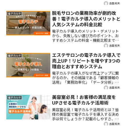
要になります。でも、紙だと書類を保管
吉田 拓矢
しておく場所が必要に...そこで、今回は同
意書の書類をデジタル保存しペーパーレ
脱毛サロンの業務効率が劇的改
電子カルテ
ス化を実現するAionyの新機能をご紹介！
善！電子カルテ導入のメリットと
人気システムの料金比較
電子カルテ導入のメリット・デメリット
から、失敗しない選び方のポイント、お
すすめシステムの料金・機能比較までを
徹底解説。コストを抑えて導入できるIT
吉田 拓矢
導入補助金についても紹介し、あなたの
サロンの業務効率化と売上アップをサポ
エステサロンの電子カルテ導入で
電子カルテ
ートします。
売上UP！リピートを増やす3つの
理由とおすすめシステム
電子カルテの導入がなぜ売上アップに繋
がるのか、その結論である「顧客情報の
活用」「業務効率化」「データ分析」と
いう3つの理由を詳しく解説。さらに、自
吉田 拓矢
店に最適なシステムの選び方から、おす
すめ5選の徹底比較、導入の注意点まで網
美容室必見！お客様の満足度を
電子カルテ
羅的にご紹介します。
UPさせる電子カルテ活用術
美容室必見！電子カルテ活用術とは？皆
様の美容室で電子カルテを導入する決め
手は何でしょうか？記載のしやすさ、保
存・管理のしやすさなど、使い勝手のポ
吉田 拓矢
イントは様々あると思いますが、中でも