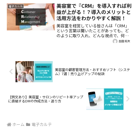
美容室で電子カルテを導入する際にいち
美容室で『CRM』を導入すれば利
電子カルテ
ばんの決め手となるのは、お客様の施術
益が上がる！？導入のメリットと
写真を残せることです。施術写真しっか
活用方法をわかりやすく解説！
り残すことは接客の大きな強みになりま
すよね。今回は、美容室で電子カルテを
美容室を経営している皆さんは「CRM」
導入するメリットを探ってみましょう。
という言葉は聞いたことがあっても、ど
のように取り入れ、どんな視点で、何を
判断すればいいか正しく把握しています
吉田 拓矢
か？今回は、CRMの基礎知識や導入する
メリット、活用方法について深堀してご
紹介していきます。
美容室の顧客管理方法・おすすめソフト（システ
ム）7選｜売り上げアップの秘訣
【例文あり】美容室・サロンのリピート率アップ
に直結するDMの作成方法・送り方
ホーム
電子カルテ