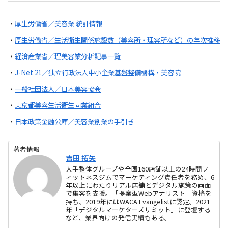
・
厚生労働省／美容業 統計情報
・
厚生労働省／生活衛生関係施設数（美容所・理容所など）の年次推移
・
経済産業省／理美容業分析記事一覧
・
J-Net 21／独立行政法人中小企業基盤整備機構・美容院
・
一般社団法人／日本美容協会
・
東京都美容生活衛生同業組合
・
日本政策金融公庫／美容業創業の手引き
著者情報
吉田 拓矢
大手整体グループや全国160店舗以上の24時間フ
ィットネスジムでマーケティング責任者を務め、6
年以上にわたりリアル店舗とデジタル施策の両面
で集客を支援。「提案型Webアナリスト」資格を
持ち、2019年にはWACA Evangelistに認定。2021
年「デジタルマーケターズサミット」に登壇する
など、業界向けの発信実績もある。