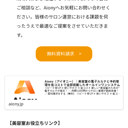
ご相談など、Aionyへお気軽にお問い合わせく
ださい。皆様のサロン運営における課題を伺
ったうえで最適なご提案をさせていただきま
す。
無料資料請求 >
Aiony（アイオニー）｜美容室の電子カルテと予約管
理を低コストで全部搭載したオールインワンシステム
リピート率UP ✕ 使いやすさ ✕ 低コスト 新しい“美容室のための”
電子カルテが誕生！ ＼ 月額5,000円からサロン業務が劇的改善！
／ 資料請求をする（無料） リピート率UP ✕ 使いやすさ ✕ 低コス
ト 新しい“美容室のための” ...
aiony.jp
【美容室お役立ちリンク】