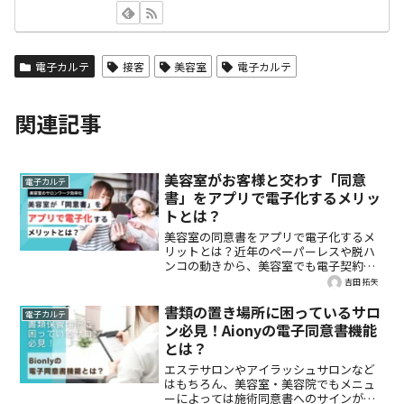
電子カルテ
接客
美容室
電子カルテ
関連記事
美容室がお客様と交わす「同意
電子カルテ
書」をアプリで電子化するメリッ
トとは？
美容室の同意書をアプリで電子化するメ
リットとは？近年のペーパーレスや脱ハ
ンコの動きから、美容室でも電子契約書
や電子施術同意書・電子カルテを導入す
吉田 拓矢
る店舗が増えています。今回は、お客様
と交わす書面を電子化するメリットとそ
書類の置き場所に困っているサロ
電子カルテ
の方法をご紹介します。
ン必見！Aionyの電子同意書機能
とは？
エステサロンやアイラッシュサロンなど
はもちろん、美容室・美容院でもメニュ
ーによっては施術同意書へのサインが必