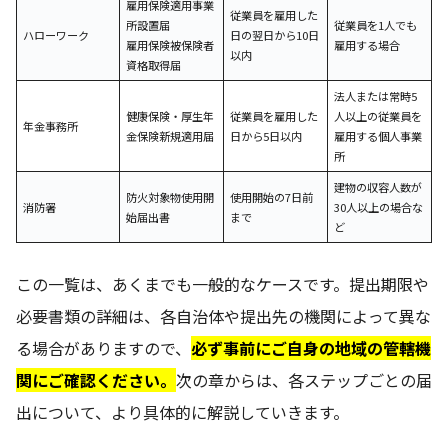
雇用保険適用事業
従業員を雇用した
所設置届
従業員を1人でも
ハローワーク
日の翌日から10日
雇用保険被保険者
雇用する場合
以内
資格取得届
法人または常時5
健康保険・厚生年
従業員を雇用した
人以上の従業員を
年金事務所
金保険新規適用届
日から5日以内
雇用する個人事業
所
建物の収容人数が
防火対象物使用開
使用開始の7日前
消防署
30人以上の場合な
始届出書
まで
ど
この一覧は、あくまでも一般的なケースです。提出期限や
必要書類の詳細は、各自治体や提出先の機関によって異な
る場合がありますので、
必ず事前にご自身の地域の管轄機
関にご確認ください。
次の章からは、各ステップごとの届
出について、より具体的に解説していきます。