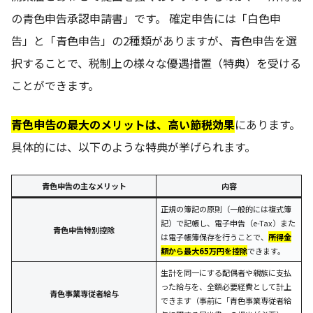
の青色申告承認申請書」です。 確定申告には「白色申
告」と「青色申告」の2種類がありますが、青色申告を選
択することで、税制上の様々な優遇措置（特典）を受ける
ことができます。
青色申告の最大のメリットは、高い節税効果
にあります。
具体的には、以下のような特典が挙げられます。
青色申告の主なメリット
内容
正規の簿記の原則（一般的には複式簿
記）で記帳し、電子申告（e-Tax）また
青色申告特別控除
は電子帳簿保存を行うことで、
所得金
額から最大65万円を控除
できます。
生計を同一にする配偶者や親族に支払
った給与を、全額必要経費として計上
青色事業専従者給与
できます（事前に「青色事業専従者給