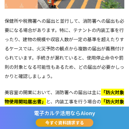
保健所や税務署への届出と並行して、消防署への届出も必
要になる場合があります。特に、テナントの内装工事を行
ったり、建物の規模や収容人数が一定の基準を超えたりす
るケースでは、火災予防の観点から複数の届出が義務付け
られています。手続きが漏れていると、使用停止命令や罰
則の対象となる可能性もあるため、どの届出が必要かしっ
かりと確認しましょう。
美容室の開業において、消防署への届出は主に
「防火対象
物使用開始届出書」
と、内装工事を行う場合の
「防火対象
物工事等計画届出書」
が中心となります。また、スタッフ
電子カルテ活用なら
Aiony
を含めたお店の収容人数によっては、防火管理者の選任も
今すぐ資料請求する
必要です。