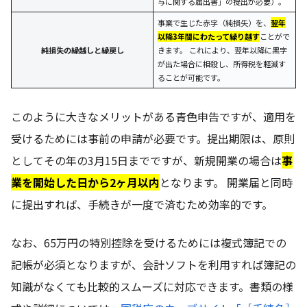
与に関する届出書」の提出が必要）。
事業で生じた赤字（純損失）を、
翌年
以降3年間にわたって繰り越す
ことがで
純損失の繰越しと繰戻し
きます。 これにより、翌年以降に黒字
が出た場合に相殺し、所得税を軽減す
ることが可能です。
このように大きなメリットがある青色申告ですが、適用を
受けるためには事前の申請が必要です。提出期限は、原則
としてその年の3月15日までですが、新規開業の場合は
事
業を開始した日から2ヶ月以内
となります。 開業届と同時
に提出すれば、手続きが一度で済むため効率的です。
なお、65万円の特別控除を受けるためには複式簿記での
記帳が必須となりますが、会計ソフトを利用すれば簿記の
知識がなくても比較的スムーズに対応できます。書類の様