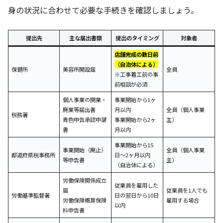
身の状況に合わせて必要な手続きを確認しましょう。
提出先
主な届出書類
提出のタイミング
対象者
店舗完成の数日前
（自治体による）
保健所
美容所開設届
全員
※工事着工前の事
前相談が必須
個人事業の開業・
事業開始から1ヶ
廃業等届出書
月以内
全員（個人事業
税務署
青色申告承認申請
事業開始から2ヶ
主）
書
月以内
事業開始から15
事業開始（廃止）
全員（個人事業
都道府県税事務所
日〜2ヶ月以内
等申告書
主）
（自治体による）
労働保険関係成立
従業員を雇用した
届
従業員を1人でも
労働基準監督署
日の翌日から10日
労働保険概算保険
雇用する場合
以内
料申告書