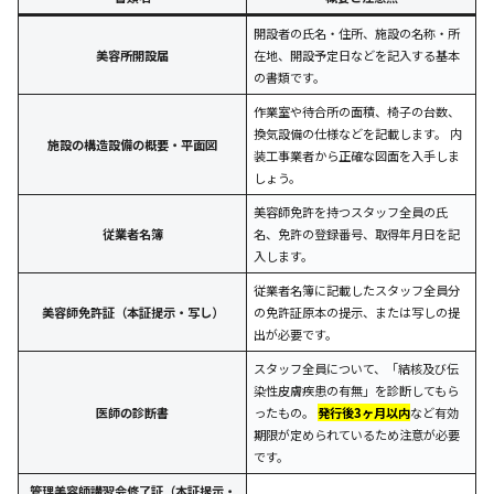
開設者の氏名・住所、施設の名称・所
美容所開設届
在地、開設予定日などを記入する基本
の書類です。
作業室や待合所の面積、椅子の台数、
換気設備の仕様などを記載します。 内
施設の構造設備の概要・平面図
装工事業者から正確な図面を入手しま
しょう。
美容師免許を持つスタッフ全員の氏
従業者名簿
名、免許の登録番号、取得年月日を記
入します。
従業者名簿に記載したスタッフ全員分
美容師免許証（本証提示・写し）
の免許証原本の提示、または写しの提
出が必要です。
スタッフ全員について、「結核及び伝
染性皮膚疾患の有無」を診断してもら
医師の診断書
ったもの。
発行後3ヶ月以内
など有効
期限が定められているため注意が必要
です。
管理美容師講習会修了証（本証提示・