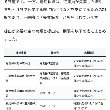
る制度です。 一方、雇用保険は、従業員が失業した際や
育児・介護で休業する際に給付金などを支給するための制
度であり、一般的に「失業保険」とも呼ばれています。
提出が必要な主な書類と提出先、期限を以下の表にまとめ
ました。
提出書類
提出先
提出期限
従業員を雇用した日の翌
労働保険関係成立届
労働基準監督署
日から10日以内
労働基準監督署、都道府
労働保険概算保険料申告
従業員を雇用した日の翌
県労働局、または金融機
書
日から50日以内
関
雇用保険適用事業所設置
事業所を設置した日の翌
ハローワーク
届
日から10日以内
雇用保険被保険者資格取
従業員を雇用した月の翌
ハローワーク
得届
月10日まで