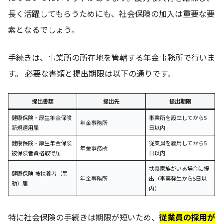
長く活躍してもらうためにも、社会保険の加入は重要な要
素となるでしょう。
手続きは、事業所の所在地を管轄する年金事務所で行いま
す。 必要な書類と提出期限は以下の通りです。
提出書類
提出先
提出期限
健康保険・厚生年金保険
事業所を設立してから5
年金事務所
新規適用届
日以内
健康保険・厚生年金保険
従業員を雇用してから5
年金事務所
被保険者資格取得届
日以内
扶養家族がいる場合に提
健康保険 被扶養者（異
年金事務所
出（事実発生から5日以
動）届
内）
特に社会保険の手続きは期限が短いため、
従業員の採用が