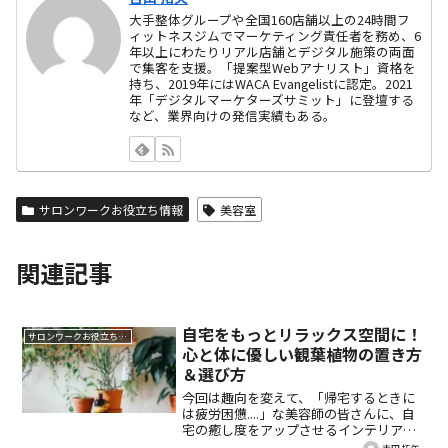
大手整体グループや全国160店舗以上の24時間フ
ィットネスジムでマーケティング責任者を務め、6
年以上にわたりリアル店舗とデジタル施策の両面
で集客を支援。「提案型Webアナリスト」資格を
持ち、2019年にはWACA Evangelistに認定。2021
年「デジタルマーケターズサミット」に登壇する
など、業界向けの発信実績もある。
サロンワークお役立ち情報
美容室
関連記事
自宅をもっとリラックス空間に！
サロンワークお役立ち情報
心と体に優しい観葉植物の置き方
＆選び方
今回は趣向を変えて、「帰宅するときに
は疲労困憊....」な美容師の皆さんに、自
宅の癒し度をアップさせるインテリアに
植物を取り入れる方法をご紹介。忙しい