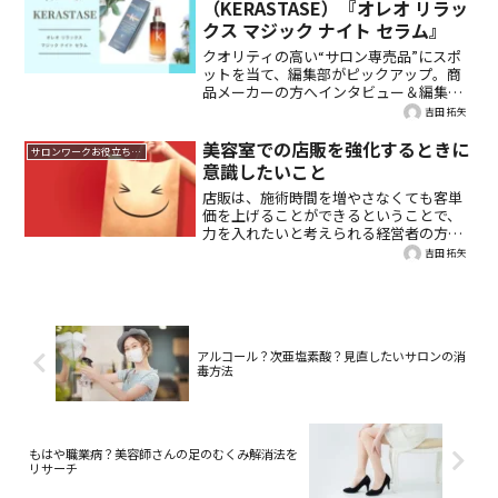
（KERASTASE）『オレオ リラッ
のかをまとめました！
クス マジック ナイト セラム』
クオリティの高い“サロン専売品”にスポ
ットを当て、編集部がピックアップ。商
品メーカーの方へインタビュー＆編集部
のお試しレビュー付きで、詳しくご紹
吉田 拓矢
介。今回は、ケラスターゼ
（KERASTASE）『オレオ リラックス マジ
美容室での店販を強化するときに
サロンワークお役立ち情報
ック ナイト セラム』です。
意識したいこと
店販は、施術時間を増やさなくても客単
価を上げることができるということで、
力を入れたいと考えられる経営者の方は
多いと思います。しかし、多くのスタッ
吉田 拓矢
フさんは、店販に苦手意識を持っている
かもしれません。今回は美容室で店販を
する意義とその重要性について整理して
まとめていきます。
アルコール？次亜塩素酸？見直したいサロンの消
毒方法
もはや職業病？美容師さんの足のむくみ解消法を
リサーチ