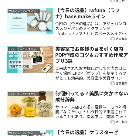
吉田 拓矢
美容師さんでも育てやすい観葉植物の選
び方やオススメの配置、室内で観葉植物
【今日の逸品】rafuna（ラフ
サロンワークお役立ち情報
を育てる際の注意点など必見です。
ナ）base makeライン
今回の【今日の逸品】は、アジュバンコ
スメジャパンのメイクブランド
『rafuna（ラフナ）』のベースメイクラ
インです。プライマー、ファンデーショ
吉田 拓矢
ン、パウダーを編集部が実際にタッチア
ップしてレポートいたします！なかなか
美容室でお客様の目を引く店内
サロンワークお役立ち情報
試す機会がない美容室専売品、是非購入
POP作成のコツ＆おすすめ作成ア
検討の参考にしてみてください。
プリ3選
ご来店されたお客様に対して店内の目に
付く場所にPOP（ポップ）を掲示するの
がとても効果的。美容室や美容サロンで
展開するイチ押しメニューや季節によっ
吉田 拓矢
ておすすめの店販商品を紹介するのに最
適です。今回は、魅力的なポップの作り
何個知ってる？美肌に欠かせない
サロンワークお役立ち情報
方をご紹介します。
成分辞典
サロンに来店されるお客様は「もっと綺
麗になりたい」という目的で来店されて
いることもあり、接客中は「美容につい
ての話」を自然とされていることも多い
吉田 拓矢
のではないでしょうか。そこで、今回は
美肌をつくるのに欠かせない成分をピッ
【今日の逸品】ケラスターゼ
サロンワークお役立ち情報
クアップ。具体的にどんな効果を与える