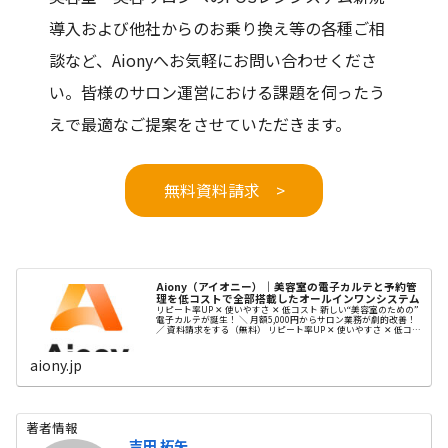
導入および他社からのお乗り換え等の各種ご相
談など、Aionyへお気軽にお問い合わせくださ
い。皆様のサロン運営における課題を伺ったう
えで最適なご提案をさせていただきます。
無料資料請求 >
Aiony（アイオニー）｜美容室の電子カルテと予約管
理を低コストで全部搭載したオールインワンシステム
リピート率UP ✕ 使いやすさ ✕ 低コスト 新しい“美容室のための”
電子カルテが誕生！ ＼ 月額5,000円からサロン業務が劇的改善！
／ 資料請求をする（無料） リピート率UP ✕ 使いやすさ ✕ 低コス
ト 新しい“美容室のための” ...
aiony.jp
著者情報
吉田 拓矢