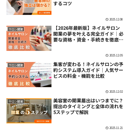
するコツ
2025.12.08
【2026年最新版】ネイルサロン
サロン開業
開業の夢を叶える完全ガイド｜必
要な資格・資金・手続きを徹底解
説
2025.12.05
集客が変わる！ネイルサロンの予
サロン開業
約システム導入ガイド｜人気サー
ビスの料金・機能を比較
2025.12.02
美容室の開業届出はいつまでに？
サロン開業
提出のタイミングと全体の流れを
5ステップで解説
2025.11.21