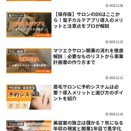
2025.12.26
【保存版】サロンのDXはここか
電子カルテ
ら！電子カルテアプリ導入のメリ
ットと注意点をプロが解説
2025.12.25
マツエクサロン開業の流れを徹底
サロン開業
解説｜必要なものリストから事業
計画書の作り方まで
2025.12.12
眉毛サロンに予約システムは必
予約管理・顧客管理
要？導入メリットと選び方のポイ
ントを紹介
2025.12.10
美容室の独立は儲かる？気になる
サロン開業
年収の現実と開業1年目で黒字化