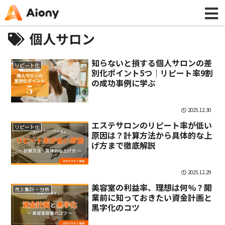
個人サロン
知らないと損する個人サロンの差
リピート化
別化ポイント5つ｜リピート率9割
の成功事例に学ぶ
2025.12.30
エステサロンのリピート率が低い
リピート化
原因は？計算方法から具体的な上
げ方まで徹底解説
2025.12.29
美容室の利益率、理想は何%？開
売上集計・分析
業前に知っておきたい資金計画と
黒字化のコツ